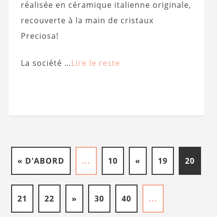
réalisée en céramique italienne originale,
recouverte à la main de cristaux
Preciosa!
La société …
Lire le reste
« D'ABORD
...
10
«
19
20
21
22
»
30
40
...