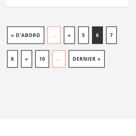
« D'ABORD
...
«
5
6
7
8
»
10
...
DERNIER »