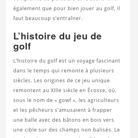
également que pour bien jouer au golf, il
faut beaucoup s’entraîner.
L’histoire du jeu de
golf
L’histoire du golf est un voyage fascinant
dans le temps qui remonte à plusieurs
siècles. Les origines de ce jeu unique
remontent au XIIIe siècle en Écosse, où,
sous le nom de « gowf », les agriculteurs
et les pêcheurs s’amusaient à frapper
une balle avec des bâtons en bois vers
une cible sur des champs non balisés. Le