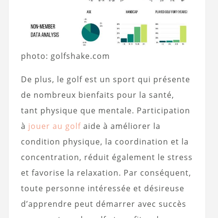
photo: golfshake.com
De plus, le golf est un sport qui présente
de nombreux bienfaits pour la santé,
tant physique que mentale. Participation
à
jouer au golf
aide à améliorer la
condition physique, la coordination et la
concentration, réduit également le stress
et favorise la relaxation. Par conséquent,
toute personne intéressée et désireuse
d’apprendre peut démarrer avec succès