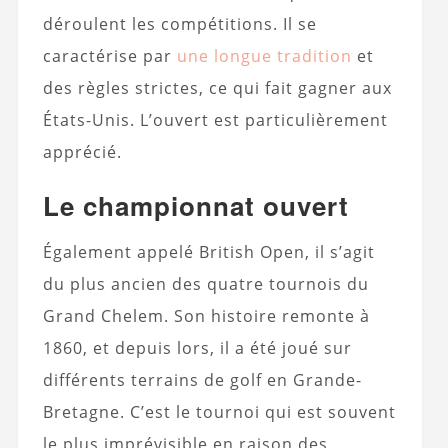
déroulent les compétitions. Il se
caractérise par
une longue tradition
et
des règles strictes, ce qui fait gagner aux
États-Unis. L’ouvert est particulièrement
apprécié.
Le championnat ouvert
Également appelé British Open, il s’agit
du plus ancien des quatre tournois du
Grand Chelem. Son histoire remonte à
1860, et depuis lors, il a été joué sur
différents terrains de golf en Grande-
Bretagne. C’est le tournoi qui est souvent
le plus imprévisible en raison des