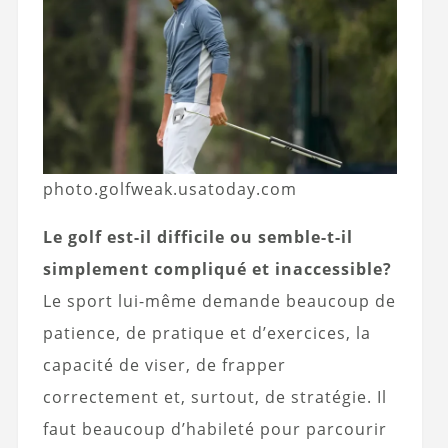
photo.golfweak.usatoday.com
Le golf est-il difficile ou semble-t-il
simplement compliqué et inaccessible?
Le sport lui-même demande beaucoup de
patience, de pratique et d’exercices, la
capacité de viser, de frapper
correctement et, surtout, de stratégie. Il
faut beaucoup d’habileté pour parcourir