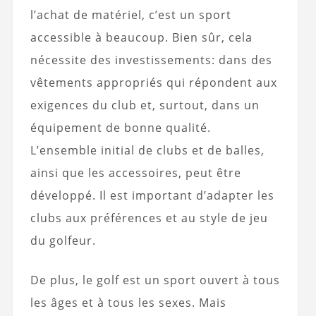
l’achat de matériel, c’est un sport
accessible à beaucoup. Bien sûr, cela
nécessite des investissements: dans des
vêtements appropriés qui répondent aux
exigences du club et, surtout, dans un
équipement de bonne qualité.
L’ensemble initial de clubs et de balles,
ainsi que les accessoires, peut être
développé. Il est important d’adapter les
clubs aux préférences et au style de jeu
du golfeur.
De plus, le golf est un sport ouvert à tous
les âges et à tous les sexes. Mais