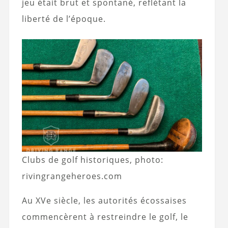
jeu était brut et spontané, reflétant la
liberté de l’époque.
Clubs de golf historiques, photo:
rivingrangeheroes.com
Au XVe siècle, les autorités écossaises
commencèrent à restreindre le golf, le