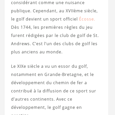
considérant comme une nuisance
publique. Cependant, au XVIIème siècle,
le golf devient un sport officiel
Écosse.
Dès 1744, les premières règles du jeu
furent rédigées par le club de golf de St.
Andrews. C’est l’un des clubs de golf les
plus anciens au monde.
Le XIXe siècle a vu un essor du golf,
notamment en Grande-Bretagne, et le
développement du chemin de fer a
contribué à la diffusion de ce sport sur
d’autres continents. Avec ce
développement, le golf gagne en