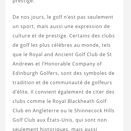
prestige.
De nos jours, le golf n’est pas seulement
un sport, mais aussi une expression de
culture et de prestige. Certains des clubs
de golf les plus célèbres au monde, tels
que le Royal and Ancient Golf Club de St
Andrews et l’Honorable Company of
Edinburgh Golfers, sont des symboles de
tradition et de communauté de golfeurs
d’élite. Il convient également de citer des
clubs comme le Royal Blackheath Golf
Club en Angleterre ou le Shinnecock Hills
Golf Club aux États-Unis, qui sont non
seulement historiques, mais aussi