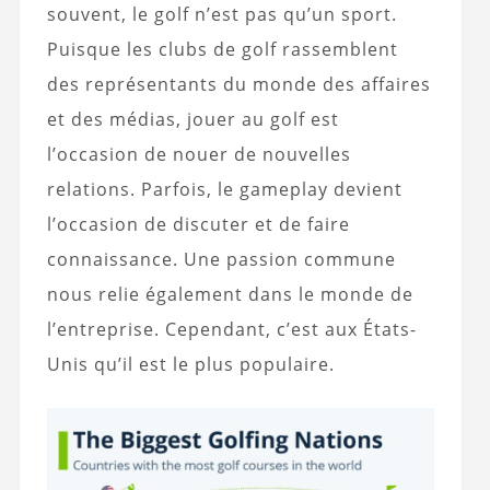
souvent, le golf n’est pas qu’un sport.
Puisque les clubs de golf rassemblent
des représentants du monde des affaires
et des médias, jouer au golf est
l’occasion de nouer de nouvelles
relations. Parfois, le gameplay devient
l’occasion de discuter et de faire
connaissance. Une passion commune
nous relie également dans le monde de
l’entreprise. Cependant, c’est aux États-
Unis qu’il est le plus populaire.