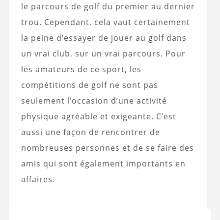
le parcours de golf du premier au dernier
trou. Cependant, cela vaut certainement
la peine d’essayer de jouer au golf dans
un vrai club, sur un vrai parcours. Pour
les amateurs de ce sport, les
compétitions de golf ne sont pas
seulement l’occasion d’une activité
physique agréable et exigeante. C’est
aussi une façon de rencontrer de
nombreuses personnes et de se faire des
amis qui sont également importants en
affaires.