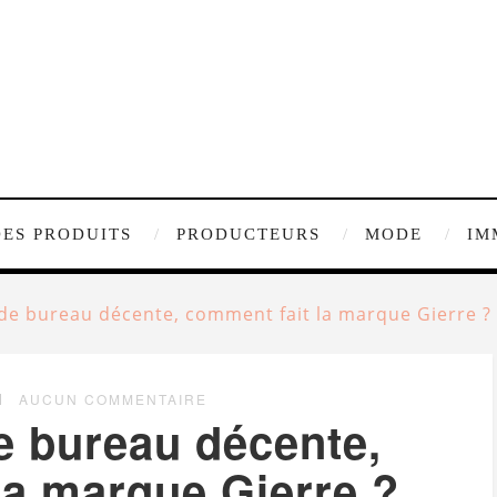
DES PRODUITS
PRODUCTEURS
MODE
IM
de bureau décente, comment fait la marque Gierre ?
AUCUN COMMENTAIRE
e bureau décente,
la marque Gierre ?