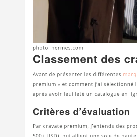
photo: hermes.com
Classement des c
Avant de présenter les différentes
marq
premium » et comment j’ai sélectionné le
après avoir feuilleté un catalogue en lig
Critères d’évaluation
Par cravate premium, j’entends des prod
500+ USD), qui allient une soie de haute