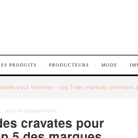
DES PRODUITS
PRODUCTEURS
MODE
IM
avates pour hommes – top 5 des marques premium à
AUCUN COMMENTAIRE
es cravates pour
p 5 des marques