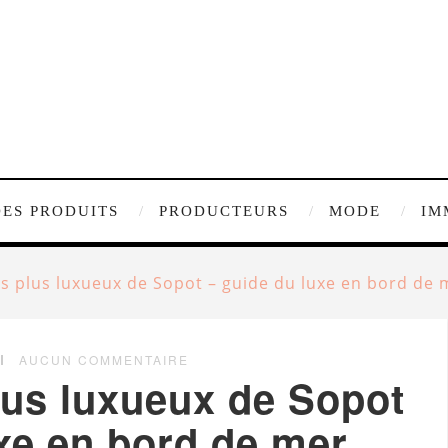
DES PRODUITS
PRODUCTEURS
MODE
IM
es plus luxueux de Sopot – guide du luxe en bord de 
AUCUN COMMENTAIRE
lus luxueux de Sopot
xe en bord de mer