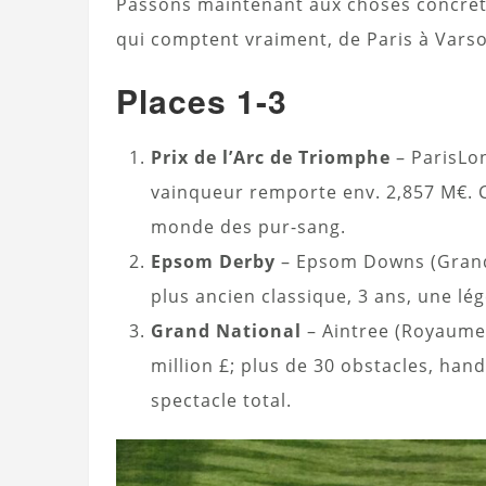
Passons maintenant aux choses concrèt
qui comptent vraiment, de Paris à Varso
Places 1-3
Prix de l’Arc de Triomphe
– ParisLon
vainqueur remporte env. 2,857 M€. C’
monde des pur-sang.
Epsom Derby
– Epsom Downs (Grande-
plus ancien classique, 3 ans, une lé
Grand National
– Aintree (Royaume-
million £; plus de 30 obstacles, hand
spectacle total.