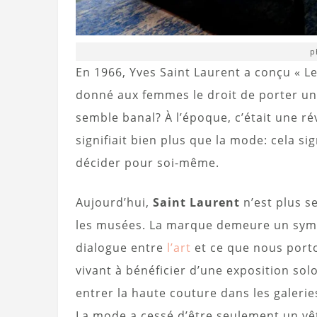
p
En 1966, Yves Saint Laurent a conçu « L
donné aux femmes le droit de porter un
semble banal? À l’époque, c’était une 
signifiait bien plus que la mode: cela sign
décider pour soi-même.
Aujourd’hui,
Saint Laurent
n’est plus s
les musées. La marque demeure un symb
dialogue entre
l’art
et ce que nous porto
vivant à bénéficier d’une exposition sol
entrer la haute couture dans les galerie
La mode a cessé d’être seulement un vê