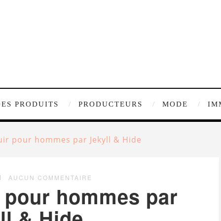
DES PRODUITS
PRODUCTEURS
MODE
IM
uir pour hommes par Jekyll & Hide
AUCUN COMMENTAIRE
r pour hommes par
ll & Hide